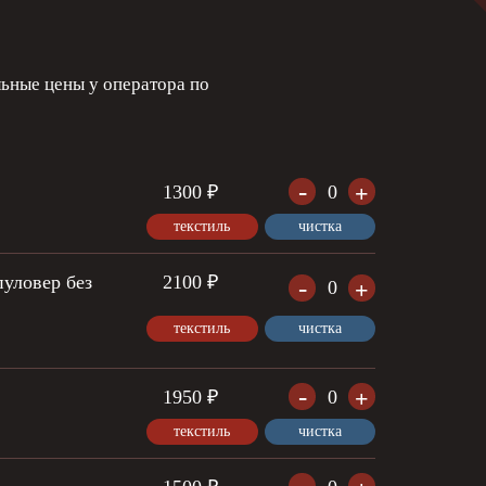
льные цены у оператора по
-
+
1300 ₽
0
текстиль
чистка
пуловер без
2100 ₽
-
+
0
текстиль
чистка
-
+
1950 ₽
0
текстиль
чистка