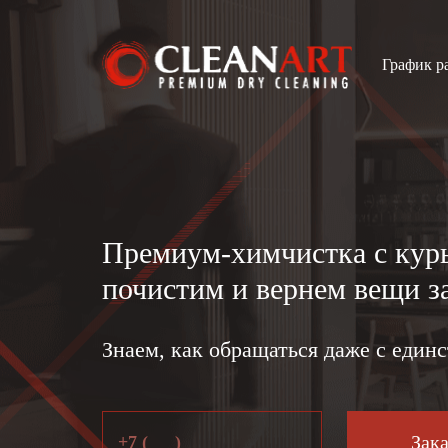
График ра
Вызывайте кур
Корзина
Отслеживайте с
Сумма з
Узнавайте врем
Доставк
Премиум-химчистка
с кур
Оплачивайте з
почистим и вернем вещи за
Будьте в курсе
Знаем, как обращаться даже c един
Я озн
и пр