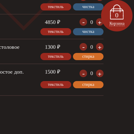
текстиль
чистка
0
-
+
4850 ₽
0
Корзина
текстиль
чистка
-
+
столовое
1300 ₽
0
текстиль
стирка
остое доп.
1500 ₽
-
+
0
текстиль
стирка