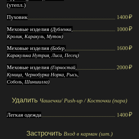
(утепл.)
Пуховик
1400
Меховые изделия
1000
(Дубленка,
Кролик, Каракуль, Мутон)
Меховые изделия
1600
(Бобер,
Каракульча Нутрия, Лиса, Песец)
Меховые изделия
2000
(Горностай,
Куница, Чернобурка Норка, Рысь,
Соболь, Шиншилла)
Удалить
Чашечки/ Рush-up / Косточки (пара)
Легкая одежда
1400
Застрочить
Вход в карман (шт.)