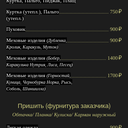
Куртка, Пальто, Пиджак, Плащ
Куртка (утепл.), Пальто
750
(утепл.)
Пуховик
900
Меховые изделия
900
(Дубленка,
Кролик, Каракуль, Мутон)
Меховые изделия
1400
(Бобер,
Каракульча Нутрия, Лиса, Песец)
Меховые изделия
1700
(Горностай,
Куница, Чернобурка Норка, Рысь,
Соболь, Шиншилла)
Пришить (фурнитура заказчика)
Обтачка/ Планка/ Кулиска/ Карман наружный
Легкая одежда
900