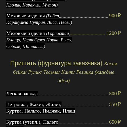
Кролик, Каракуль, Мутон)
Меховые изделия
900
(Бобер,
Каракульча Нутрия, Лиса, Песец)
Меховые изделия
1200
(Горностай,
Куница, Чернобурка Норка, Рысь,
Соболь, Шиншилла)
Пришить (фурнитура заказчика)
Косая
бейка/ Рулик/ Тесьма/ Кант/ Резинка (каждые
50см)
Легкая одежда
500
Ветровка, Жакет, Жилет,
550
Куртка, Пальто, Пиджак, Плащ
Куртка (утепл.), Пальто
650