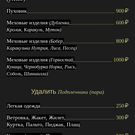
Пуховик
900
Меховые изделия
600
(Дубленка,
Кролик, Каракуль, Мутон)
Меховые изделия
800
(Бобер,
Каракульча Нутрия, Лиса, Песец)
Меховые изделия
1000
(Горностай,
Куница, Чернобурка Норка, Рысь,
Соболь, Шиншилла)
Удалить
Подплечники (пара)
Легкая одежда
250
Ветровка, Жакет, Жилет,
300
Куртка, Пальто, Пиджак, Плащ