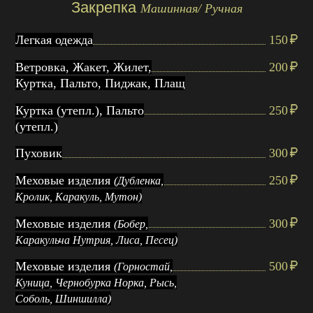
Закрепка
Машинная/ Ручная
Легкая одежда
150
Ветровка, Жакет, Жилет,
200
Куртка, Пальто, Пиджак, Плащ
Куртка (утепл.), Пальто
250
(утепл.)
Пуховик
300
Меховые изделия
250
(Дубленка,
Кролик, Каракуль, Мутон)
Меховые изделия
300
(Бобер,
Каракульча Нутрия, Лиса, Песец)
Меховые изделия
500
(Горностай,
Куница, Чернобурка Норка, Рысь,
Соболь, Шиншилла)