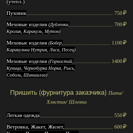
(утепл.)
Пуховик
750
Меховые изделия
700
(Дубленка,
Кролик, Каракуль, Мутон)
Меховые изделия
1100
(Бобер,
Каракульча Нутрия, Лиса, Песец)
Меховые изделия
1400
(Горностай,
Куница, Чернобурка Норка, Рысь,
Соболь, Шиншилла)
Пришить (фурнитура заказчика)
Пата/
Хлястик/ Шлевка
Легкая одежда
550
Ветровка, Жакет, Жилет,
600