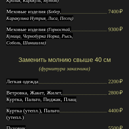
Кролик, Каракуль, Мутон)
Меховые изделия
7400
(Бобер,
Каракульча Нутрия, Лиса, Песец)
Меховые изделия
9300
(Горностай,
Куница, Чернобурка Норка, Рысь,
Соболь, Шиншилла)
Заменить молнию свыше 40 см
(фурнитура заказчика)
Легкая одежда
2200
Ветровка, Жакет, Жилет,
2800
Куртка, Пальто, Пиджак, Плащ
Куртка (утепл.), Пальто
4400
(утепл.)
Пуховик
5500