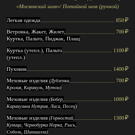
«Московский шов»/ Потайной шов (ручной)
Легкая одежда
850
Ветровка, Жакет, Жилет,
700
Куртка, Пальто, Пиджак, Плащ
Куртка (утепл.), Пальто
1100
(утепл.)
Пуховик
1400
Меховые изделия
700
(Дубленка,
Кролик, Каракуль, Мутон)
Меховые изделия
1000
(Бобер,
)
Каракульча Нутрия, Лиса, Песец
Меховые изделия
1300
(Горностай,
Куница, Чернобурка Норка, Рысь,
Соболь, Шиншилла)