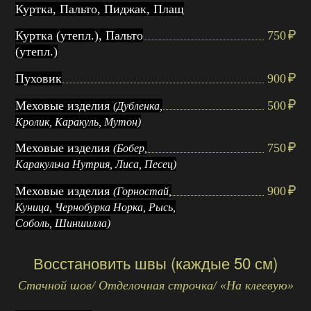
Куртка, Пальто, Пиджак, Плащ
Куртка (утепл.), Пальто
750
(утепл.)
Пуховик
900
Меховые изделия
500
(Дубленка,
Кролик, Каракуль, Мутон)
Меховые изделия
750
(Бобер,
Каракульча Нутрия, Лиса, Песец)
Меховые изделия
900
(Горностай,
Куница, Чернобурка Норка, Рысь,
Соболь, Шиншилла)
Восстановить швы (каждые 50 см)
Стачной шов/ Отделочная строчка/ «На клеевую»