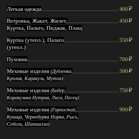
Легкая одежда
400
Ветровка, Жакет, Жилет,
450
Куртка, Пальто, Пиджак, Плащ
Куртка (утепл.), Пальто
550
(утепл.)
Пуховик
700
Меховые изделия
500
(Дубленка,
Кролик, Каракуль, Мутон)
Меховые изделия
750
(Бобер,
Каракульча Нутрия, Лиса, Песец)
Меховые изделия
900
(Горностай,
Куница, Чернобурка Норка, Рысь,
Соболь, Шиншилла)