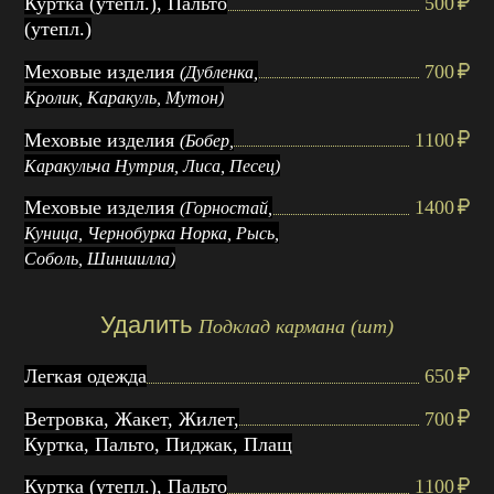
Куртка (утепл.), Пальто
500
(утепл.)
Меховые изделия
700
(Дубленка,
Кролик, Каракуль, Мутон)
Меховые изделия
1100
(Бобер,
Каракульча Нутрия, Лиса, Песец)
Меховые изделия
1400
(Горностай,
Куница, Чернобурка Норка, Рысь,
Соболь, Шиншилла)
Удалить
Подклад кармана (шт)
Легкая одежда
650
Ветровка, Жакет, Жилет,
700
Куртка, Пальто, Пиджак, Плащ
Куртка (утепл.), Пальто
1100