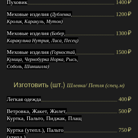
Пуховик
1400
Меховые изделия
1200
(Дубленка,
Кролик, Каракуль, Мутон)
Меховые изделия
1300
(Бобер,
Каракульча Нутрия, Лиса, Песец)
Меховые изделия
1500
(Горностай,
Куница, Чернобурка Норка, Рысь,
Соболь, Шиншилла)
Изготовить (шт.)
Шлевка/ Петля (спец.м)
Легкая одежда
400
Ветровка, Жакет, Жилет,
500
Куртка, Пальто, Пиджак, Плащ
Куртка (утепл.), Пальто
750
(утепл.)