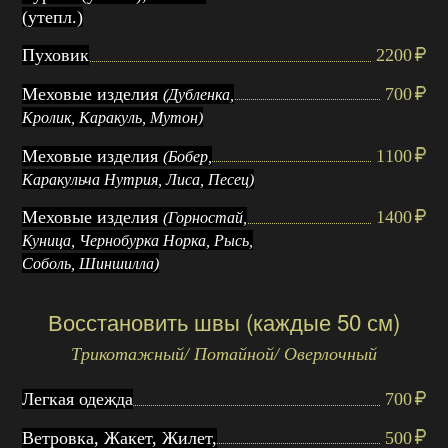
(утепл.)
Пуховик
2200
Меховые изделия
700
(Дубленка,
Кролик, Каракуль, Мутон)
Меховые изделия
1100
(Бобер,
Каракульча Нутрия, Лиса, Песец)
Меховые изделия
1400
(Горностай,
Куница, Чернобурка Норка, Рысь,
Соболь, Шиншилла)
Восстановить швы (каждые 50 см)
Трикотажный/ Потайной/ Оверлочный
Легкая одежда
700
Ветровка, Жакет, Жилет,
500