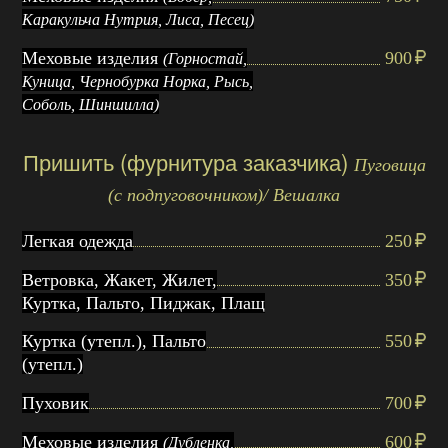
Каракульча Нутрия, Лиса, Песец)
Меховые изделия
900
(Горностай,
Куница, Чернобурка Норка, Рысь,
Соболь, Шиншилла)
Пришить (фурнитура заказчика)
Пуговица
(с подпуговочником)/ Вешалка
Легкая одежда
250
Ветровка, Жакет, Жилет,
350
Куртка, Пальто, Пиджак, Плащ
Куртка (утепл.), Пальто
550
(утепл.)
Пуховик
700
Меховые изделия
600
(Дубленка,