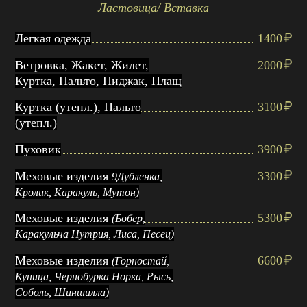
Ластовица/ Вставка
Легкая одежда
1400
Ветровка, Жакет, Жилет,
2000
Куртка, Пальто, Пиджак, Плащ
Куртка (утепл.), Пальто
3100
(утепл.)
Пуховик
3900
Меховые изделия
3300
9Дубленка,
Кролик, Каракуль, Мутон)
Меховые изделия
5300
(Бобер,
Каракульча Нутрия, Лиса, Песец)
Меховые изделия
6600
(Горностай,
Куница, Чернобурка Норка, Рысь,
Соболь, Шиншилла)