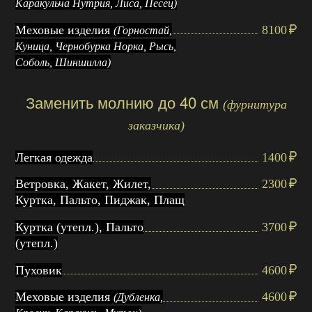
Каракульча Нутрия, Лиса, Песец)
Меховые изделия
8100
(Горностай,
Куница, Чернобурка Норка, Рысь,
Соболь, Шиншилла)
Заменить молнию до 40 см
(фурнитура
заказчика)
Легкая одежда
1400
Ветровка, Жакет, Жилет,
2300
Куртка, Пальто, Пиджак, Плащ
Куртка (утепл.), Пальто
3700
(утепл.)
Пуховик
4600
Меховые изделия
4600
(Дубленка,