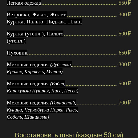
Легкая одежда
550
Ветровка, Жакет, Жилет,
300
Куртка, Пальто, Пиджак, Плащ
Куртка (утепл.), Пальто
500
(утепл.)
Пуховик
650
Меховые изделия
300
(Дубленка,
Кролик, Каракуль, Мутон)
Меховые изделия
500
(Бобер,
Каракульча Нутрия, Лиса, Песец)
Меховые изделия
700
(Горностай,
Куница, Чернобурка Норка, Рысь,
Соболь, Шиншилла)
Восстановить швы (каждые 50 см)