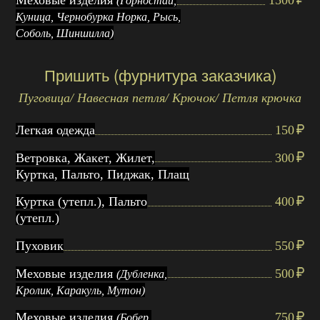
Меховые изделия
1500
(Горностай,
Куница, Чернобурка Норка, Рысь,
Соболь, Шиншилла)
Пришить (фурнитура заказчика)
Пуговица/ Навесная петля/ Крючок/ Петля крючка
Легкая одежда
150
Ветровка, Жакет, Жилет,
300
Куртка, Пальто, Пиджак, Плащ
Куртка (утепл.), Пальто
400
(утепл.)
Пуховик
550
Меховые изделия
500
(Дубленка,
Кролик, Каракуль, Мутон)
Меховые изделия
750
(Бобер,