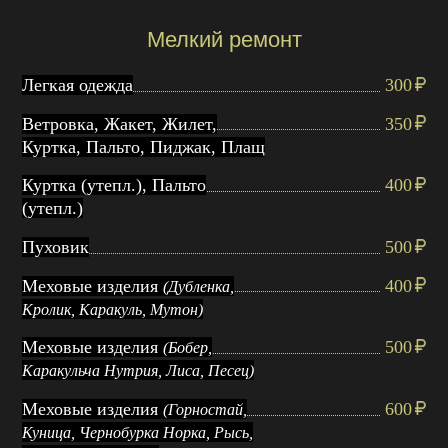
Мелкий ремонт
Легкая одежда
300
Ветровка, Жакет, Жилет,
350
Куртка, Пальто, Пиджак, Плащ
Куртка (утепл.), Пальто
400
(утепл.)
Пуховик
500
Меховые изделия
400
(Дубленка,
Кролик, Каракуль, Мутон)
Меховые изделия
500
(Бобер,
Каракульча Нутрия, Лиса, Песец)
Меховые изделия
600
(Горностай,
Куница, Чернобурка Норка, Рысь,